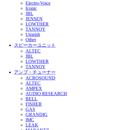
Electro-Voice
Iconic
JBL
JENSEN
LOWTHER
TANNOY
Utopish
Other
スピーカーユニット
ALTEC
JBL
LOWTHER
TANNOY
アンプ・チューナー
ACROSOUND
ALTEC
AMPEX
AUDIO RESEARCH
BELL
FISHER
GAS
GRANDIG
IMC
LEAK