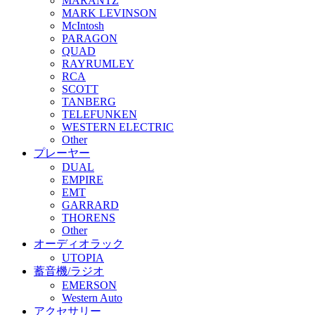
MARANTZ
MARK LEVINSON
McIntosh
PARAGON
QUAD
RAYRUMLEY
RCA
SCOTT
TANBERG
TELEFUNKEN
WESTERN ELECTRIC
Other
プレーヤー
DUAL
EMPIRE
EMT
GARRARD
THORENS
Other
オーディオラック
UTOPIA
蓄音機/ラジオ
EMERSON
Western Auto
アクセサリー