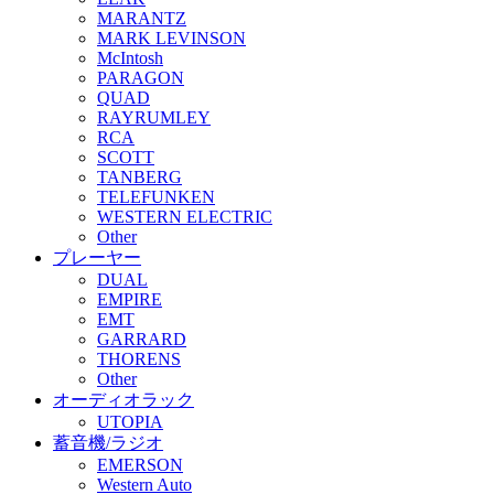
MARANTZ
MARK LEVINSON
McIntosh
PARAGON
QUAD
RAYRUMLEY
RCA
SCOTT
TANBERG
TELEFUNKEN
WESTERN ELECTRIC
Other
プレーヤー
DUAL
EMPIRE
EMT
GARRARD
THORENS
Other
オーディオラック
UTOPIA
蓄音機/ラジオ
EMERSON
Western Auto