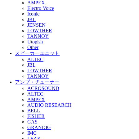
AMPEX
Electro-Voice
Iconic
JBL
JENSEN
LOWTHER
TANNOY
Utopish
Other
スピーカーユニット
ALTEC
JBL
LOWTHER
TANNOY
アンプ・チューナー
ACROSOUND
ALTEC
AMPEX
AUDIO RESEARCH
BELL
FISHER
GAS
GRANDIG
IMC
LEAK