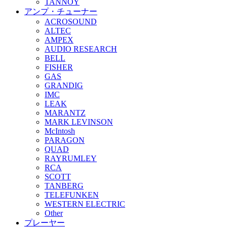
TANNOY
アンプ・チューナー
ACROSOUND
ALTEC
AMPEX
AUDIO RESEARCH
BELL
FISHER
GAS
GRANDIG
IMC
LEAK
MARANTZ
MARK LEVINSON
McIntosh
PARAGON
QUAD
RAYRUMLEY
RCA
SCOTT
TANBERG
TELEFUNKEN
WESTERN ELECTRIC
Other
プレーヤー