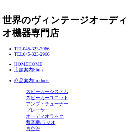
世界のヴィンテージオーディ
オ機器専門店
TEL
045-323-2966
TEL
045-323-2966
HOME
HOME
店舗案内
Shop
商品案内
Products
スピーカーシステム
スピーカーユニット
アンプ・チューナー
プレーヤー
オーディオラック
蓄音機/ラジオ
真空管