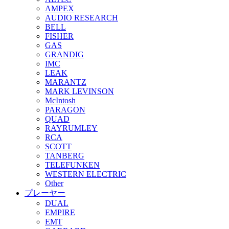
AMPEX
AUDIO RESEARCH
BELL
FISHER
GAS
GRANDIG
IMC
LEAK
MARANTZ
MARK LEVINSON
McIntosh
PARAGON
QUAD
RAYRUMLEY
RCA
SCOTT
TANBERG
TELEFUNKEN
WESTERN ELECTRIC
Other
プレーヤー
DUAL
EMPIRE
EMT