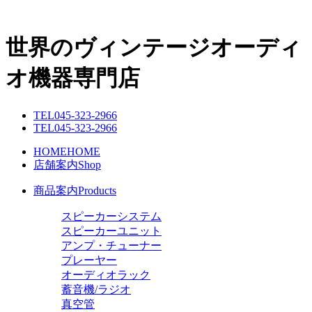
世界のヴィンテージオーディ
オ機器専門店
TEL
045-323-2966
TEL
045-323-2966
HOME
HOME
店舗案内
Shop
商品案内
Products
スピーカーシステム
スピーカーユニット
アンプ・チューナー
プレーヤー
オーディオラック
蓄音機/ラジオ
真空管