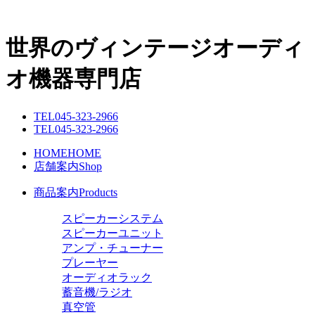
世界のヴィンテージオーディ
オ機器専門店
TEL
045-323-2966
TEL
045-323-2966
HOME
HOME
店舗案内
Shop
商品案内
Products
スピーカーシステム
スピーカーユニット
アンプ・チューナー
プレーヤー
オーディオラック
蓄音機/ラジオ
真空管