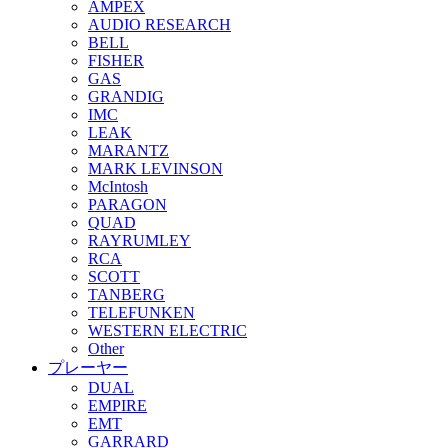
AMPEX
AUDIO RESEARCH
BELL
FISHER
GAS
GRANDIG
IMC
LEAK
MARANTZ
MARK LEVINSON
McIntosh
PARAGON
QUAD
RAYRUMLEY
RCA
SCOTT
TANBERG
TELEFUNKEN
WESTERN ELECTRIC
Other
プレーヤー
DUAL
EMPIRE
EMT
GARRARD